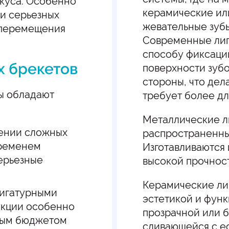
куса. Особенно
керамические ил
и серьезных
жевательные зубы
 перемещения
Современные лиг
способу фиксаци
х брекетов
поверхности зубо
стороны, что дел
ы обладают
требует более дл
Металлические л
лении сложных
распространенны
временем
Изготавливаются 
ерьезные
высокой прочност
Керамические ли
лигатурными
эстетикой и функ
укции особенно
прозрачной или 
нным бюджетом
сливающейся с е