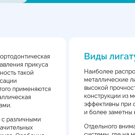
Виды лигат
 ортодонтическая
равления прикуса
Наиболее распро
ность такой
металлические л
ксации
высокой прочност
этого применяются
конструкции из 
аллическая
эффективны при с
ами.
и более заметны 
 с различными
Отдельного вним
начительных
системы, где на 