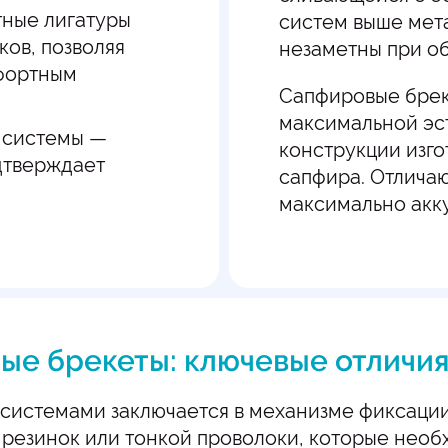
тные лигатуры
систем выше мета
ков, позволяя
незаметны при о
мфортным
Сапфировые брек
максимальной эс
 системы —
конструкции изго
дтверждает
сапфира. Отличаю
максимально акку
ые брекеты: ключевые отличи
истемами заключается в механизме фиксации 
резинок или тонкой проволоки, которые необ