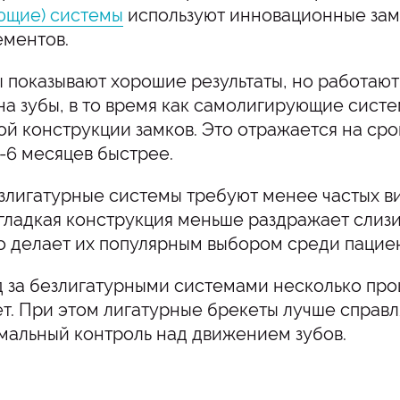
ющие) системы
используют инновационные зам
ементов.
 показывают хорошие результаты, но работают
на зубы, в то время как самолигирующие сис
ной конструкции замков. Это отражается на ср
3-6 месяцев быстрее.
злигатурные системы требуют менее частых виз
их гладкая конструкция меньше раздражает сли
о делает их популярным выбором среди пацие
д за безлигатурными системами несколько про
ет. При этом лигатурные брекеты лучше справ
мальный контроль над движением зубов.