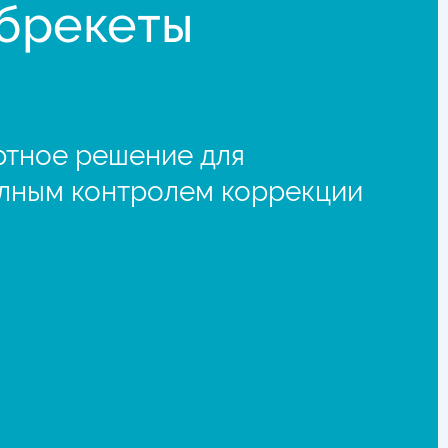
брекеты
тное решение для
олным контролем коррекции