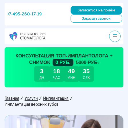
Записаться на приём
+7-495-260-17-19
Заказать звонок
КОНСУЛЬТАЦИЯ ТОП-ИМПЛАНТОЛОГА +
СНИМОК
0 РУБ.
5000 РУБ.
3
18
49
34
ДН
ЧАС
МИН
СЕК
Главная
Услуги
Имплантация
/
/
/
Имплантация верхних зубов