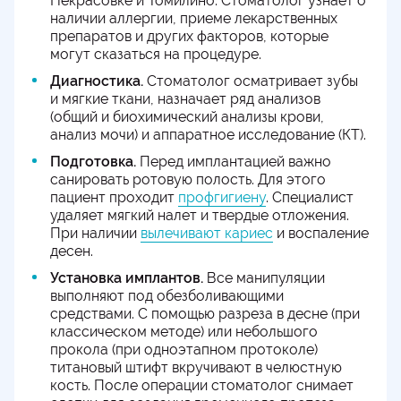
Некрасовке и Томилино. Стоматолог узнает о
наличии аллергии, приеме лекарственных
препаратов и других факторов, которые
могут сказаться на процедуре.
Диагностика.
Стоматолог осматривает зубы
и мягкие ткани, назначает ряд анализов
(общий и биохимический анализы крови,
анализ мочи) и аппаратное исследование (КТ).
Подготовка.
Перед имплантацией важно
санировать ротовую полость. Для этого
пациент проходит
профгигиену
. Специалист
удаляет мягкий налет и твердые отложения.
При наличии
вылечивают кариес
и воспаление
десен.
Установка имплантов.
Все манипуляции
выполняют под обезболивающими
средствами. С помощью разреза в десне (при
классическом методе) или небольшого
прокола (при одноэтапном протоколе)
титановый штифт вкручивают в челюстную
кость. После операции стоматолог снимает