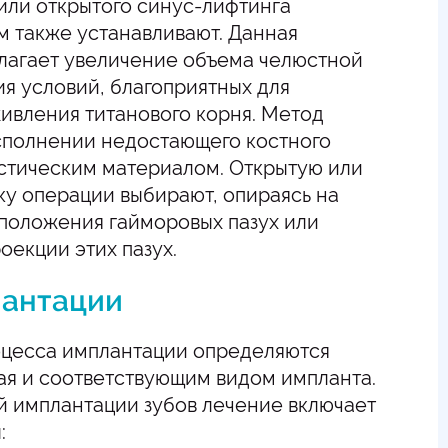
или открытого синус-лифтинга
м также устанавливают. Данная
лагает увеличение объема челюстной
ия условий, благоприятных для
ивления титанового корня. Метод
осполнении недостающего костного
стическим материалом. Открытую или
ку операции выбирают, опираясь на
положения гайморовых пазух или
роекции этих пазух.
лантации
цесса имплантации определяются
ая и соответствующим видом импланта.
й имплантации зубов лечение включает
: