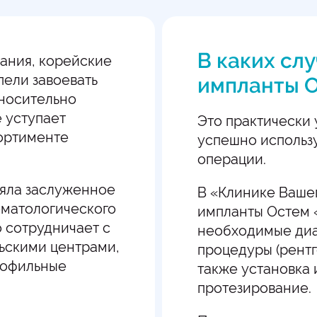
В каких сл
вания, корейские
пели завоевать
импланты 
тносительно
 уступает
Это практически
ортименте
успешно использ
операции.
няла заслуженное
В «Клинике Ваше
томатологического
импланты Остем 
 сотрудничает с
необходимые диа
ьскими центрами,
процедуры (рент
рофильные
также установка
протезирование.