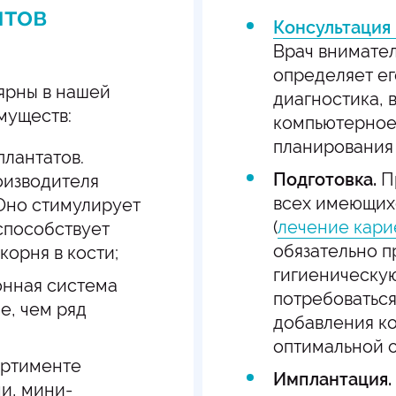
нтов
Консультация
Врач внимател
определяет ег
ярны в нашей
диагностика, 
муществ:
компьютерное
планирования
лантатов.
Подготовка.
П
оизводителя
всех имеющих
 Оно стимулирует
(
лечение кари
способствует
обязательно 
орня в кости;
гигиеническую
онная система
потребоваться
е, чем ряд
добавления ко
оптимальной о
ортименте
Имплантация.
и, мини-