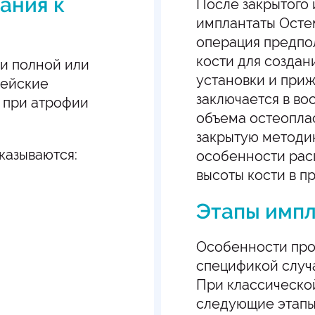
ания к
После закрытого 
имплантаты Осте
операция предпо
кости для создан
ри полной или
установки и приж
рейские
заключается в в
т при атрофии
объема остеопла
закрытую методи
казываются:
особенности рас
высоты кости в п
Этапы имп
Особенности про
спецификой случ
При классическо
следующие этапы