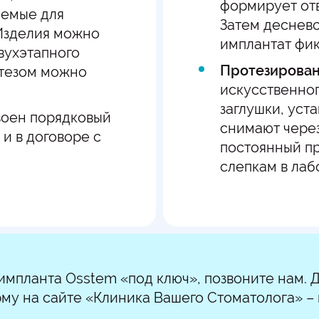
формирует отв
яемые для
Затем деснево
 Изделия можно
имплантат фик
вухэтапного
Протезирова
отезом можно
искусственног
заглушки, уст
воен порядковый
снимают через
и в договоре с
постоянный пр
слепкам в лаб
 импланта Osstem «под ключ», позвоните нам. 
му на сайте «Клиника Вашего Стоматолога» – 