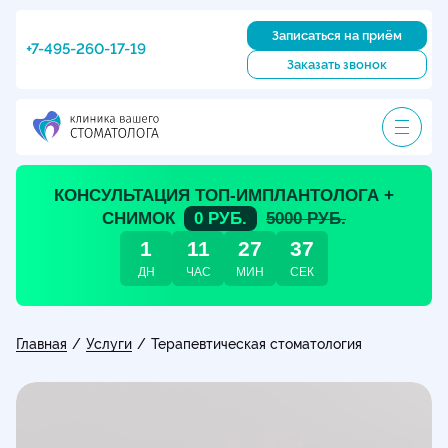
Записаться на приём
+7-495-260-17-19
Заказать звонок
КОНСУЛЬТАЦИЯ ТОП-ИМПЛАНТОЛОГА +
СНИМОК
0 РУБ.
5000 РУБ.
1
11
27
35
ДН
ЧАС
МИН
СЕК
Главная
Услуги
/
/
Терапевтическая стоматология