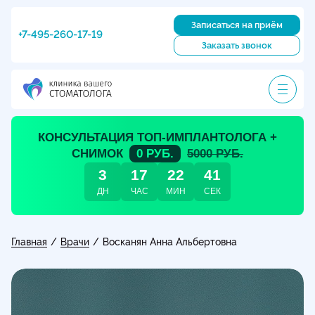
Записаться на приём
+7-495-260-17-19
Заказать звонок
КОНСУЛЬТАЦИЯ ТОП-ИМПЛАНТОЛОГА +
СНИМОК
0 РУБ.
5000 РУБ.
3
17
22
39
ДН
ЧАС
МИН
СЕК
Главная
Врачи
/
/
Восканян Анна Альбертовна