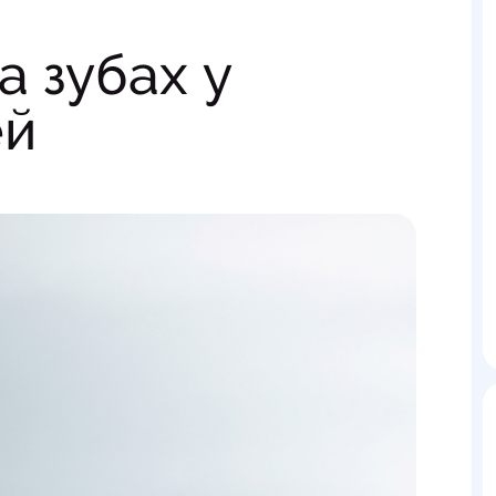
а зубах у
ей