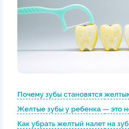
Почему зубы становятся желты
Желтые зубы у ребенка — это 
Как убрать желтый налет на зуб