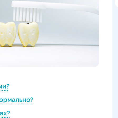
ми?
нормально?
ах?